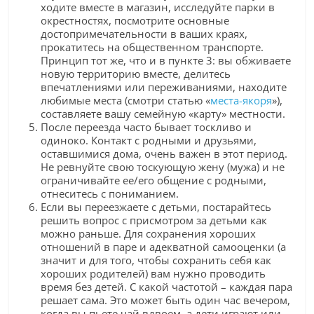
ходите вместе в магазин, исследуйте парки в
окрестностях, посмотрите основные
достопримечательности в ваших краях,
прокатитесь на общественном транспорте.
Принцип тот же, что и в пункте 3: вы обживаете
новую территорию вместе, делитесь
впечатлениями или переживаниями, находите
любимые места (смотри статью «
места-якоря
»),
составляете вашу семейную «карту» местности.
После переезда часто бывает тоскливо и
одиноко. Контакт с родными и друзьями,
оставшимися дома, очень важен в этот период.
Не ревнуйте свою тоскующую жену (мужа) и не
ограничивайте ее/его общение с родными,
отнеситесь с пониманием.
Если вы переезжаете с детьми, постарайтесь
решить вопрос с присмотром за детьми как
можно раньше. Для сохранения хороших
отношений в паре и адекватной самооценки (а
значит и для того, чтобы сохранить себя как
хороших родителей) вам нужно проводить
время без детей. С какой частотой – каждая пара
решает сама. Это может быть один час вечером,
когда вы пьете чай вдвоем, а дети играют или