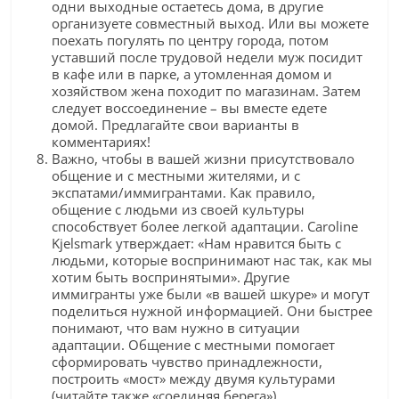
одни выходные остаетесь дома, в другие
организуете совместный выход. Или вы можете
поехать погулять по центру города, потом
уставший после трудовой недели муж посидит
в кафе или в парке, а утомленная домом и
хозяйством жена походит по магазинам. Затем
следует воссоединение – вы вместе едете
домой. Предлагайте свои варианты в
комментариях!
Важно, чтобы в вашей жизни присутствовало
общение и с местными жителями, и с
экспатами/иммигрантами. Как правило,
общение с людьми из своей культуры
способствует более легкой адаптации. Caroline
Kjelsmark утверждает: «Нам нравится быть с
людьми, которые воспринимают нас так, как мы
хотим быть воспринятыми». Другие
иммигранты уже были «в вашей шкуре» и могут
поделиться нужной информацией. Они быстрее
понимают, что вам нужно в ситуации
адаптации. Общение с местными помогает
сформировать чувство принадлежности,
построить «мост» между двумя культурами
(читайте также «соединяя берега»).