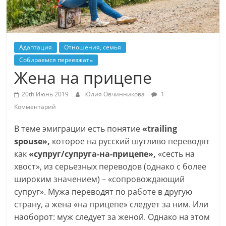
Адаптация
Отношения, семья
Собираемся переезжать
Жена на прицепе
20th Июнь 2019
Юлия Овчинникова
1
Комментарий
В теме эмиграции есть понятие
«trailing
spouse»,
которое на русский шутливо переводят
как
«супруг/супруга-на-прицепе»,
«сесть на
хвост», из серьезных переводов (однако с более
широким значением) – «сопровождающий
супруг». Мужа переводят по работе в другую
страну, а жена «на прицепе» следует за ним. Или
наоборот: муж следует за женой. Однако на этом