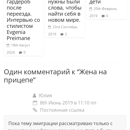
гардероб
нужны были
дети
после
слова, чтобы
20th Февраль
переезда.
найти себя в
2019
0
Интервью со
новом мире.
стилистом
23rd Сентябрь
Evgenia
2019
2
Preimane
18th Август
2024
0
Один комментарий к “
Жена на
прицепе
”
Юлия
8th Июнь 2019 в 11:10 пп
Постоянная ссылка
Пока тему эмиграции рассматриваю только с