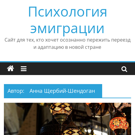
Перейти
Психология
к
содержимому
эмиграции
Сайт для тех, кто хочет осознанно пережить переезд
и адаптацию в новой стране
Автор:
Анна Щербий-Шендоган