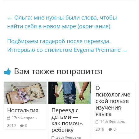
←
Ольга: мне нужны были слова, чтобы
найти себя в новом мире (окончание).
Подбираем гардероб после переезда.
Интервью со стилистом Evgenia Preimane
→
Вам также понравится
О
психологиче
ской пользе
изучения
Ностальгия
Переезд с
языка
детьми —
17th Февраль
14th Февраль
как помочь
2019
0
ребенку
2019
0
28th Февраль