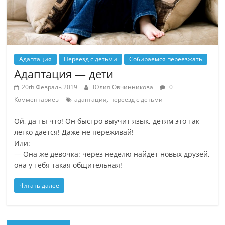
Адаптация
Переезд с детьми
Собираемся переезжать
Адаптация — дети
20th Февраль 2019
Юлия Овчинникова
0
,
Комментариев
адаптация
переезд с детьми
Ой, да ты что! Он быстро выучит язык, детям это так
легко дается! Даже не переживай!
Или:
— Она же девочка: через неделю найдет новых друзей,
она у тебя такая общительная!
Читать далее